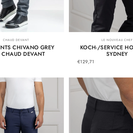
Anbieter:
Anbieter:
LE NOUVEAU CHEF
CHAUD DEVANT
KOCH-/SERVICE HO
ANTS CHIVANO GREY
SYDNEY
 CHAUD DEVANT
€129,71