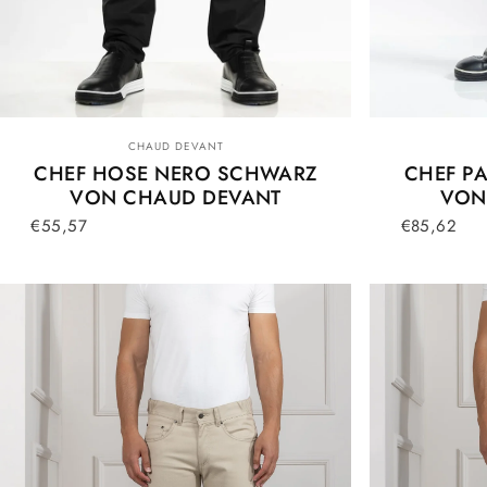
Anbieter:
CHAUD DEVANT
CHEF HOSE NERO SCHWARZ
CHEF P
VON CHAUD DEVANT
VON
€55,57
€85,62