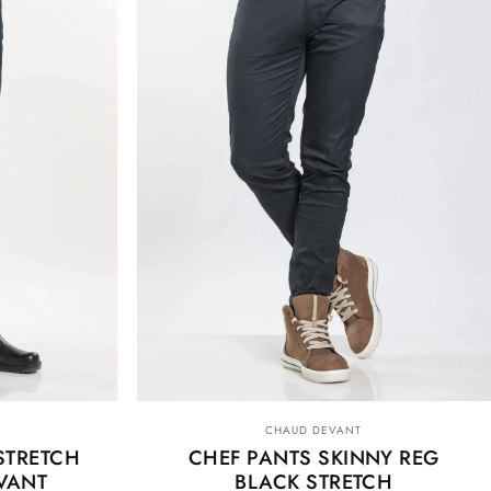
Anbieter:
CHAUD DEVANT
STRETCH
CHEF PANTS SKINNY REG
VANT
BLACK STRETCH