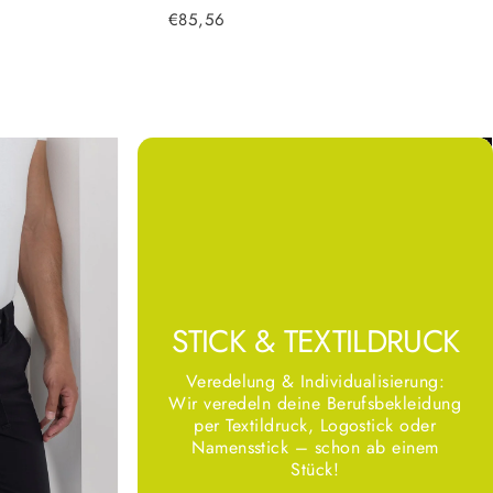
€85,56
STICK & TEXTILDRUCK
Veredelung & Individualisierung:
Wir veredeln deine Berufsbekleidung
per Textildruck, Logostick oder
Namensstick – schon ab einem
Stück!