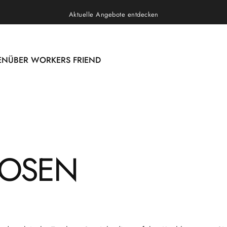
Pause Diashow
Aktuelle Angebote entdecken
EN
ÜBER WORKERS FRIEND
N
ÜBER WORKERS FRIEND
OSEN