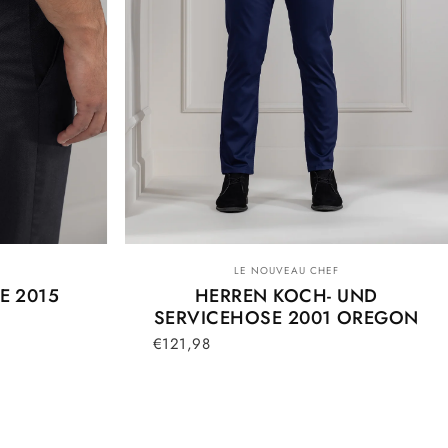
Anbieter:
LE NOUVEAU CHEF
E 2015
HERREN KOCH- UND
SERVICEHOSE 2001 OREGON
€121,98