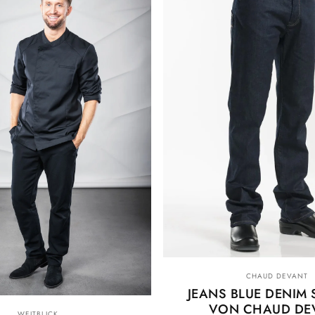
Anbieter:
CHAUD DEVANT
JEANS BLUE DENIM 
VON CHAUD DE
Anbieter:
WEITBLICK