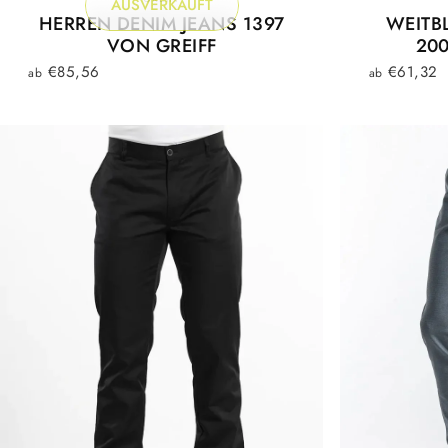
AUSVERKAUFT
HERREN DENIM JEANS 1397
WEITB
VON GREIFF
200
€85,56
€61,32
ab
ab