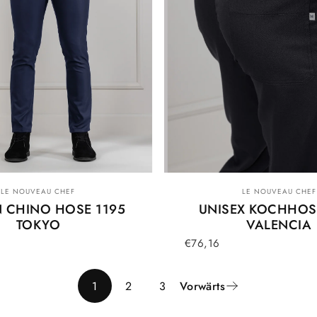
Anbieter:
Anbieter:
LE NOUVEAU CHEF
LE NOUVEAU CHEF
 CHINO HOSE 1195
UNISEX KOCHHOS
TOKYO
VALENCIA
€76,16
1
2
3
Vorwärts