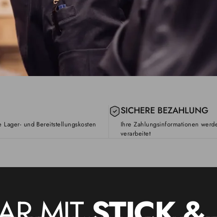
SICHERE BEZAHLUNG
 Lager- und Bereitstellungskosten
Ihre Zahlungsinformationen werd
verarbeitet
AR
MIT
STICK
&