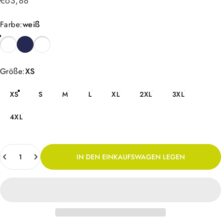
€63,88
Farbe
Farbe:
weiß
Größe
Größe:
XS
XS
S
M
L
XL
2XL
3XL
4XL
Anzahl
IN DEN EINKAUFSWAGEN LEGEN