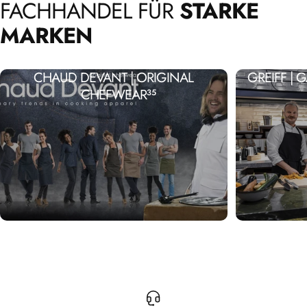
FACHHANDEL
FÜR
STARKE
MARKEN
CHAUD DEVANT | ORIGINAL
GREIFF |
CHEFWEAR
35