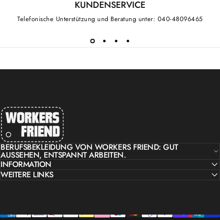
KUNDENSERVICE
Telefonische Unterstützung und Beratung unter: 040-48096465
workers friend
BERUFSBEKLEIDUNG VON WORKERS FRIEND: GUT
AUSSEHEN, ENTSPANNT ARBEITEN.
INFORMATION
WEITERE LINKS