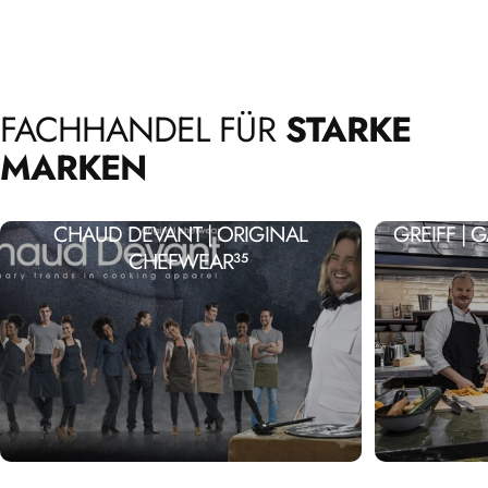
FACHHANDEL
FÜR
STARKE
MARKEN
CHAUD DEVANT | ORIGINAL
GREIFF |
CHEFWEAR
35