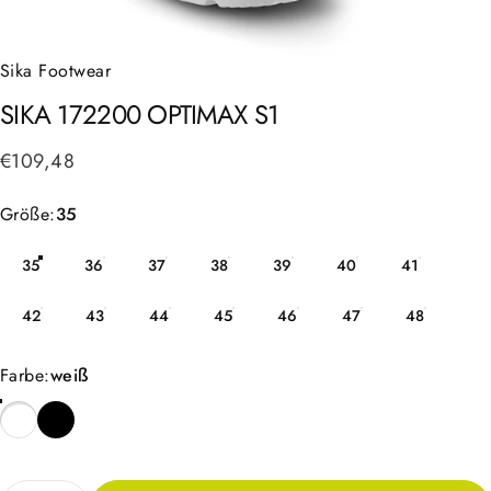
Sika Footwear
SIKA
172200
OPTIMAX
S1
€109,48
Größe
Größe:
35
35
36
37
38
39
40
41
42
43
44
45
46
47
48
Farbe
Farbe:
weiß
Anzahl