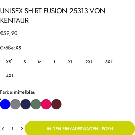
UNISEX
SHIRT
FUSION
25313
VON
KENTAUR
€59,90
Größe
Größe:
XS
XS
S
M
L
XL
2XL
3XL
4XL
Farbe
Farbe:
mittelblau
Anzahl
IN DEN EINKAUFSWAGEN LEGEN