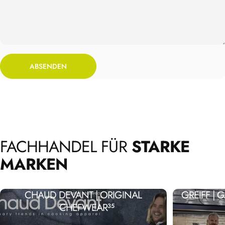
Absenden
Nachricht
ABSENDEN
FACHHANDEL
FÜR
STARKE
MARKEN
CHAUD DEVANT | ORIGINAL
GREIFF |
CHEFWEAR
35