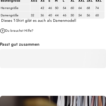
Bestellgröße
XXS
XS
S
M
L
XL
XXL
3XL
4XL
Herrengröße
42
46
50
54
60
64
68
74
Damengröße
32
36
40
44
46
50
54
56
60
Dieses T-Shirt gibt es auch als
Damenmodell
Du brauchst Hilfe?
Passt gut zusammen