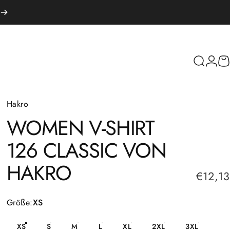
Suche
Logi
W
Hakro
WOMEN
V-SHIRT
126
CLASSIC
VON
HAKRO
€12,13
Größe
Größe:
XS
XS
S
M
L
XL
2XL
3XL